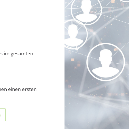
s im gesamten
nen einen ersten
e